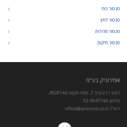
סנסור כוח
סנסור לחץ
סנסור מהירות
סנסור מיקום
אמירוניק בע"מ
רחוב רבינוביץ' 3, פתח-תקווה 4928144.
טלפון: 03-9047744
דוא"ל: office@amironic.co.il