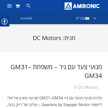
ראשי
עברית
waze
מוצרים
תגית:
DC Motors
חנות
חברות
אודות אמירוניק
מנועי צעד עם גיר – משפחת GM31–
חדשות
GM34
צור קשר
DC Motors
סדרת מנועי הצעד עם גיר GM31–GM34 מציעה פתרון אידיאלי
ליישומי Stepper Motor עם Gearbox – שילוב של דיוק גבוה,