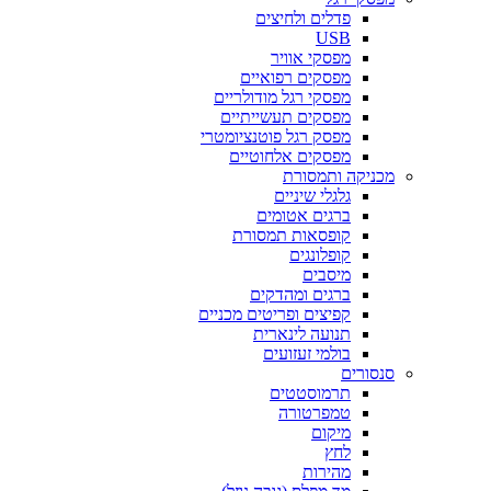
פדלים ולחיצים
USB
מפסקי אוויר
מפסקים רפואיים
מפסקי רגל מודולריים
מפסקים תעשייתיים
מפסק רגל פוטנציומטרי
מפסקים אלחוטיים
מכניקה ותמסורת
גלגלי שיניים
ברגים אטומים
קופסאות תמסורת
קופלונגים
מיסבים
ברגים ומהדקים
קפיצים ופריטים מכניים
תנועה לינארית
בולמי זעזועים
סנסורים
תרמוסטטים
טמפרטורה
מיקום
לחץ
מהירות