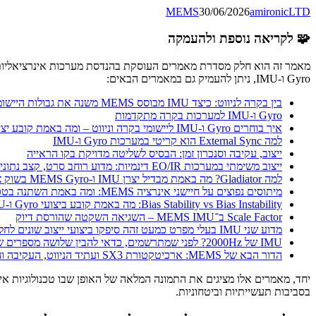
MEMS
30/06/2026
amironicLTD
🧩 לקריאה נוספת ולהעמקה
Gyro ו-IMU, ניתן להעמיק גם במאמרים הבאים:
בין בקרה לניווט: כיצד IMU מבוסס MEMS משנה את גבולות היישומים
Gyro ו-IMU למערכות בקרה מתקדמות
איך בוחרים Gyro ו-IMU ליישומי בקרה וניווט – ומה באמת קובע יציבות וביצועים
למה External Sync הוא קריטי במערכות Gyro ו-IMU
ייצוב, עקיבה וסנכרון זמן: הבסיס לשליטה מדויקת בקו הראייה
ייצוב משימתי במערכות EO/IR דינמיות: מדוע רוחב סרט, קצב נתונים והשהיית פאזה מגדירים ביצועי Gimbal
למה Gladiator? מה באמת מבדיל יצרן IMU ו-MEMS Gyro בשוק צפוף
מיתוסים נפוצים על חיישני אינרציה MEMS: ומה באמת השתנה בטכנולוגיית Gyro ו-IMU בעשור האחרון
Bias Stability vs Bias Instability: מה באמת קובע ביצועי Gyro ו-IMU במערכות ייצוב, עקיבה וניווט
Scale Factor ב־MEMS IMU – השגיאה השקטה שהורסת דיוק
מדוע שני IMU בעלי מפרט כמעט זהה סיפקו ביצועי ייצוב שונים לחלוטין?
IMU של 2000Hz? לפני שמתרשמים, כדאי להבין שלושה מספרים שונים לחלוטין
הדור הבא של MEMS: ארכיטקטורת SX3 ועתיד הניווט, העקיבה והייצוב
יחד, מאמרים אלו מציגים את התמונה המלאה של האופן שבו טכנולוגיות אינ
בסביבות תעשייתיות וביטחוניות.