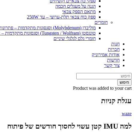
ספקי כח צבאיים וקשיחים
הגנה על מעגלים חכמה
מתאם הספק צבאי
ספק כוח צבאי תלת-ערוצי – עד 250W
חומרים
מוליבדן (Molybdenum) וסגסוגות מתקדמות – פתרונות חומרי גלם וייצור ליישומים קיצוניים
טונגסטן (Tungsten / Wolfram) וסגסוגות מתקדמות – חומרי גלם ופתרונות ייצור ליישומים קיצוניים
חומרי גלם לגלגלי שיניים
חנות
חברות
אודות אמירוניק
חדשות
צור קשר
חיפוש
Product
was added to your cart
עגלת קניות
waze
למה IMU קטן עשוי לחסוך חודשים של פיתוח