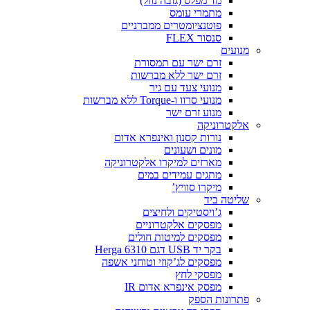
מד מפלס (גובה נוזל)
מתמרי עומס
פוטנציומטרים ממברניים
סנסור FLEX
מנועים
זרם ישר עם תמסורת
זרם ישר ללא מברשות
מנועי צעד עם גיר
מנועי סרוו ו-Torque ללא מברשות
מנוע זרם ישר
אלקטרוניקה
נורות קסנון ואינפרא אדום
מונים ושעונים
מארזים למיקרו אלקטרוניקה
מתגים עמידים במים
מיקרו סוויץ’
שליטה ביד
ג’ויסטיקים ולחיצים
מפסקים אלקטרוניים
מפסקים למיטות חולים
בקר יד USB דגם Herga 6310
מפסקים לג’קוזי וטוחני אשפה
מפסקי לחץ
מפסק אינפרא אדום IR
פתרונות הספק