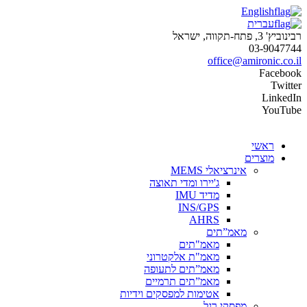
English
עברית
רבינוביץ' 3, פתח-תקווה, ישראל
03-9047744
office@amironic.co.il
Facebook
Twitter
LinkedIn
YouTube
ראשי
מוצרים
אינרציאלי MEMS
ג'יירו ומדי תאוצה
מדיד IMU
INS/GPS
AHRS
מאמ”תים
מאמ"תים
מאמ"ת אלקטרוני
מאמ”תים לתעופה
מאמ”תים תרמיים
אטימות למפסקים וידיות
מפסקי רגל