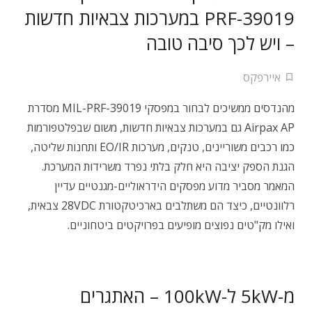
PRF-39019 במערכות צבאיות חדשות
– ויש לכך סיבה טובה
איירפקס
מהנדסים ממשיכים לבחור במפסקי MIL-PRF-39019 מסדרת
Airpax AP גם במערכות צבאיות חדשות, משום שבפלטפורמות
כמו רכבים משוריינים, טנקים, מערכות EO/IR ותחנות שליטה,
הגנת הספק יציבה היא חלק בלתי נפרד משרידות המערכת.
המאמר מסביר מדוע מפסקים הידראוליים-מגנטיים עדיין
רלוונטיים, כיצד הם משתלבים בארכיטקטורת 28VDC צבאית,
ואילו מק"טים נפוצים מופיעים בפרויקטים ביטחוניים.
מ-5kW ל-100kW – האתגרים