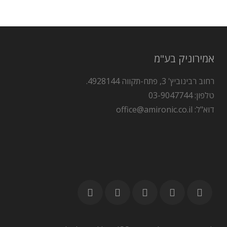
אמירוניק בע"מ
רחוב רבינוביץ' 3, פתח-תקווה 4928144.
טלפון: 03-9047744
דוא"ל: office@amironic.co.il