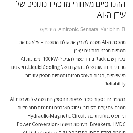
ההנדסיים מאחורי מרכזי הנתונים של
עידן ה-AI
Variohm
,
Sensata
,
Amironic
,
איירפקס
מהפכת ה-AI משנה לא רק את עולם התוכנה – אלא גם את
תשתיות מרכזי הנתונים עצמן.
בעידן שבו Rack בודד עשוי להגיע ל-100kW, מערכות AI
מודרניות דורשות שילוב מתקדם של Liquid Cooling, חיישנים
תעשייתיים, הגנות חשמל חכמות ותשתיות הספק עתירות
Reliability.
במאמר זה נסקור כיצד צפיפות ההספק החדשה של מערכות AI
משנה את עולם הקירור, ניהול האנרגיה וההגנות החשמליות –
ומדוע טכנולוגיות כמו Hydraulic-Magnetic Circuit
Breakers, HVDC, מערכות חישה ו-Power Conversion
הופכות לחלק קריטי מהדור הבא של AI Data Centers.