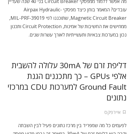
מה אפשר ללמוד ממפסקי Circuit Breaker בני 40 שנה שעדיין
עובדים? המאמר בוחן כיצד מפסקי Airpax Hydraulic-
Magnetic Circuit Breaker, שתוכננו לפי MIL-PRF-39019,
ממחישים את החשיבות של אמינות, Circuit Protection ותכנון
נכון במערכות צבאיות ותעשייתיות לאורך עשרות שנים.
דליפת זרם של 30mA עלולה להשבית
אלפי GPUs – כך מתכננים הגנת
Ground Fault למערכות CDU במרכזי
נתונים
איירפקס
לפעמים כל מה שמפריד בין מרכז נתונים פעיל לבין השבתה
יקרה הוא דליפת זרם של 30mA. במאמר זה נבחן מדוע מפסק