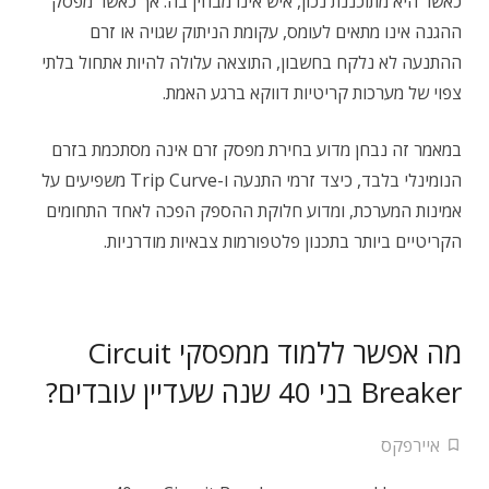
כאשר היא מתוכננת נכון, איש אינו מבחין בה. אך כאשר מפסק
ההגנה אינו מתאים לעומס, עקומת הניתוק שגויה או זרם
ההתנעה לא נלקח בחשבון, התוצאה עלולה להיות אתחול בלתי
צפוי של מערכות קריטיות דווקא ברגע האמת.
במאמר זה נבחן מדוע בחירת מפסק זרם אינה מסתכמת בזרם
הנומינלי בלבד, כיצד זרמי התנעה ו-Trip Curve משפיעים על
אמינות המערכת, ומדוע חלוקת ההספק הפכה לאחד התחומים
הקריטיים ביותר בתכנון פלטפורמות צבאיות מודרניות.
מה אפשר ללמוד ממפסקי Circuit
Breaker בני 40 שנה שעדיין עובדים?
איירפקס